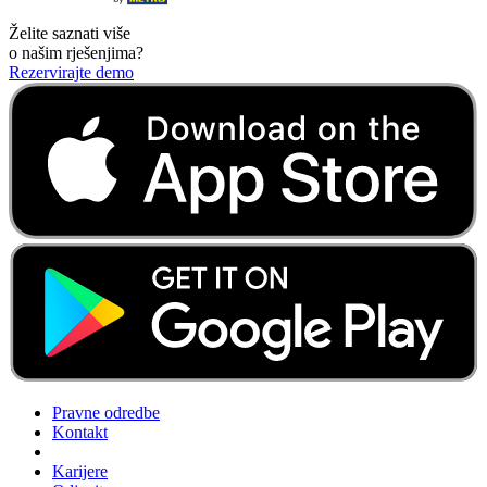
Želite saznati više
o našim rješenjima?
Rezervirajte demo
Pravne odredbe
Kontakt
Karijere