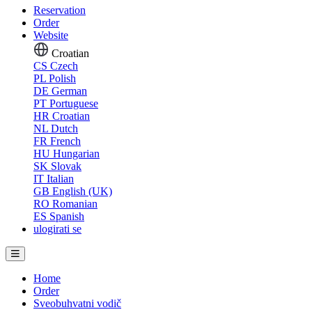
Reservation
Order
Website
Croatian
CS
Czech
PL
Polish
DE
German
PT
Portuguese
HR
Croatian
NL
Dutch
FR
French
HU
Hungarian
SK
Slovak
IT
Italian
GB
English (UK)
RO
Romanian
ES
Spanish
ulogirati se
Home
Order
Sveobuhvatni vodič