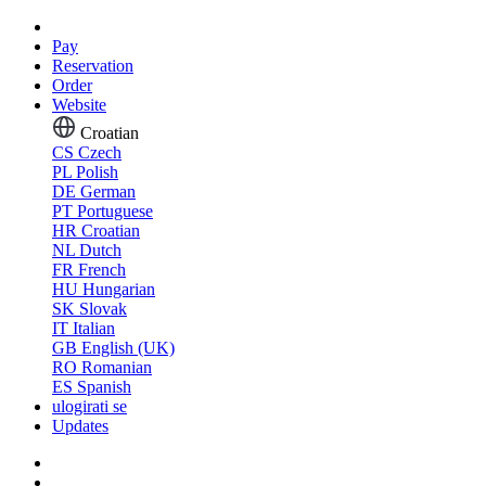
Pay
Reservation
Order
Website
Croatian
CS
Czech
PL
Polish
DE
German
PT
Portuguese
HR
Croatian
NL
Dutch
FR
French
HU
Hungarian
SK
Slovak
IT
Italian
GB
English (UK)
RO
Romanian
ES
Spanish
ulogirati se
Updates