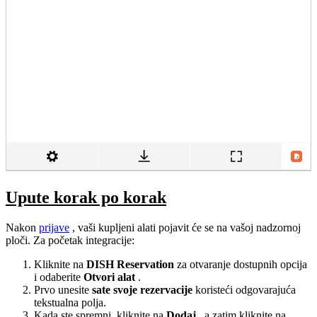
Upute korak po korak
Nakon
prijave
, vaši kupljeni alati pojavit će se na vašoj nadzornoj
ploči. Za početak integracije:
Kliknite na
DISH
Reservation
za otvaranje dostupnih opcija
i odaberite
Otvori alat
.
Prvo unesite
sate svoje rezervacije
koristeći odgovarajuća
tekstualna polja.
Kada ste spremni, kliknite na
Dodaj
, a zatim kliknite na