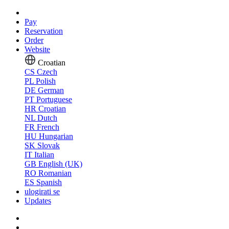
Pay
Reservation
Order
Website
Croatian
CS
Czech
PL
Polish
DE
German
PT
Portuguese
HR
Croatian
NL
Dutch
FR
French
HU
Hungarian
SK
Slovak
IT
Italian
GB
English (UK)
RO
Romanian
ES
Spanish
ulogirati se
Updates