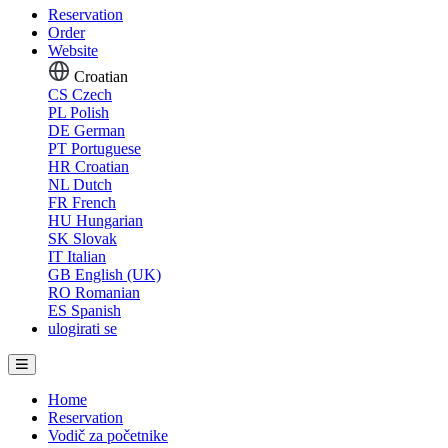
Reservation
Order
Website
Croatian
CS
Czech
PL
Polish
DE
German
PT
Portuguese
HR
Croatian
NL
Dutch
FR
French
HU
Hungarian
SK
Slovak
IT
Italian
GB
English (UK)
RO
Romanian
ES
Spanish
ulogirati se
Home
Reservation
Vodič za početnike