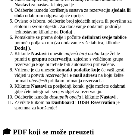
Nastavi
za nastavak integracije.
Odaberite između korištenja sustava za rezervaciju
sjedala ili
stola
odabirom odgovarajuće opcije.
Ovisno o izboru, odaberite broj sjedećih mjesta ili površinu za
stolom u svom objektu. Za dodavanje dodatnih područja
jednostavno kliknite na
Dodaj
.
Pomaknite se prema dolje i počnite
definirati svoje tablice
pomoću polja za nju (za dodavanje više tablica, kliknite
Dodaj
).
Kliknite
Nastavi
i unesite
najveći broj osoba
koje želite
primiti u
grupnu rezervaciju,
zajedno s veličinom grupa
rezervacija koje bi trebale biti automatski prihvaćene.
Vrijeme je da unesete
kontakt podatke koje
će vaši gosti
vidjeti u
potvrdi rezervacije
i
e-mail adresu
na koju želite
primati
obavijesti
prilikom primanja rezervacija.
Kliknite
Nastavi
za posljednji korak, gdje možete odabrati
gdje ćete integrirati svoj widget za rezervaciju.
Odaberite između
dostupnih opcija
i kliknite
Nastavi
.
Završite klikom na
Dashboard
i
DISH
Reservation
je
spremna za korištenje!
🎓 PDF koji se može preuzeti