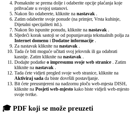
Pomaknite se prema dolje i odaberite opcije plaćanja koje
prihvaćate u svojoj ustanovi.
Nakon što odaberete, kliknite na
nastavak
.
Zatim odaberite svoje ponude (na primjer, Vrsta kuhinje,
Dijetalni specijaliteti itd.).
Nakon što ispunite ponudu, kliknite na
nastavak
.
Sljedeći korak sastoji se od popunjavanja tekstualnih polja za
Internet domenu
i
Dodatne informacije
.
Za nastavak kliknite na
nastavak
.
Tada će biti moguće učitati svoj jelovnik ili ga odabrati
kasnije. Zatim kliknite na
nastavak
.
Dodajte podatke
o impresumu svoje web stranice
. Zatim
kliknite na
nastavak
.
Tada ćete vidjeti pregled svoje web stranice, kliknite na
Aktiviraj sada
da biste dovršili postavljanje.
Bit ćete preusmjereni na nadzornu ploču web-mjesta DISH,
kliknite na
Posjeti web-mjesto
kako biste vidjeli web-mjesto
svoje tvrtke.
🎓 PDF koji se može preuzeti