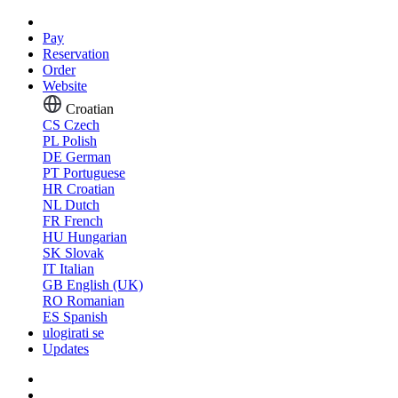
Pay
Reservation
Order
Website
Croatian
CS
Czech
PL
Polish
DE
German
PT
Portuguese
HR
Croatian
NL
Dutch
FR
French
HU
Hungarian
SK
Slovak
IT
Italian
GB
English (UK)
RO
Romanian
ES
Spanish
ulogirati se
Updates