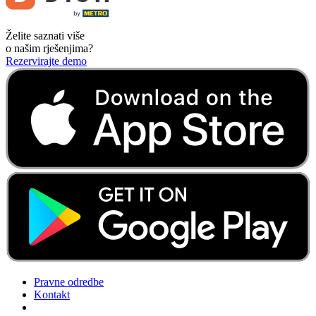
Želite saznati više
o našim rješenjima?
Rezervirajte demo
Pravne odredbe
Kontakt