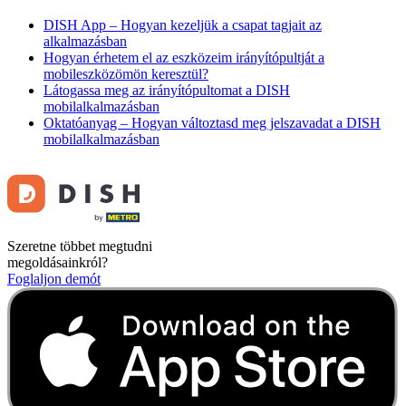
DISH App – Hogyan kezeljük a csapat tagjait az
alkalmazásban
Hogyan érhetem el az eszközeim irányítópultját a
mobileszközömön keresztül?
Látogassa meg az irányítópultomat a DISH
mobilalkalmazásban
Oktatóanyag – Hogyan változtasd meg jelszavadat a DISH
mobilalkalmazásban
Szeretne többet megtudni
megoldásainkról?
Foglaljon demót