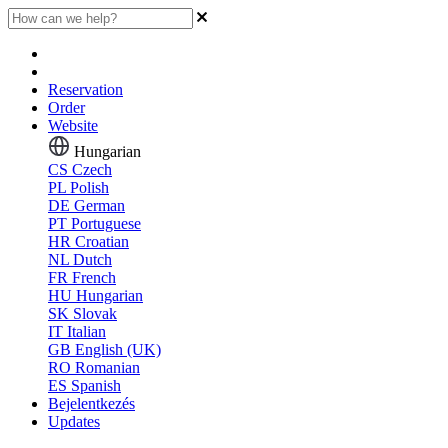
Reservation
Order
Website
Hungarian
CS
Czech
PL
Polish
DE
German
PT
Portuguese
HR
Croatian
NL
Dutch
FR
French
HU
Hungarian
SK
Slovak
IT
Italian
GB
English (UK)
RO
Romanian
ES
Spanish
Bejelentkezés
Updates