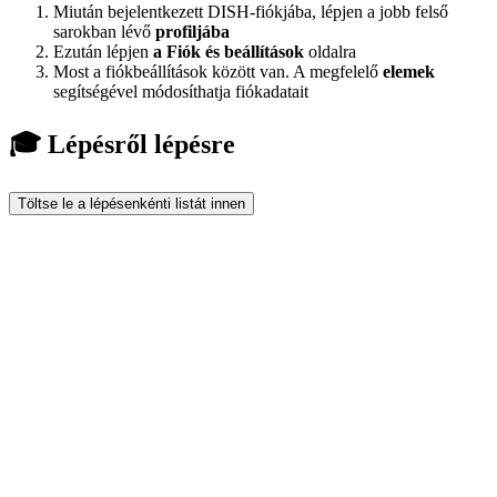
Miután bejelentkezett DISH-fiókjába, lépjen a jobb felső
sarokban lévő
profiljába
Ezután lépjen
a Fiók és beállítások
oldalra
Most a fiókbeállítások között van. A megfelelő
elemek
segítségével módosíthatja fiókadatait
🎓 Lépésről lépésre
Töltse le a lépésenkénti listát innen