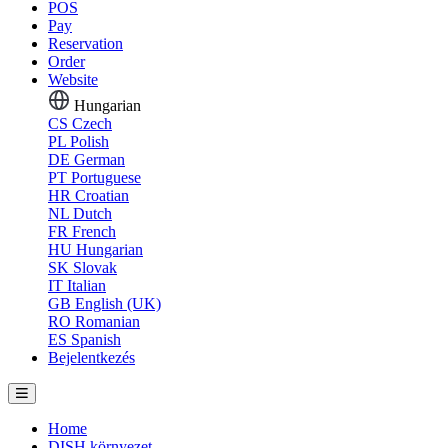
POS
Pay
Reservation
Order
Website
Hungarian
CS
Czech
PL
Polish
DE
German
PT
Portuguese
HR
Croatian
NL
Dutch
FR
French
HU
Hungarian
SK
Slovak
IT
Italian
GB
English (UK)
RO
Romanian
ES
Spanish
Bejelentkezés
Home
DISH környezet