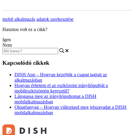
mobil alkalmazás
adatok szerkesztése
Hasznos volt ez a cikk?
Igen
Nem
Kapcsolódó cikkek
DISH App – Hogyan kezeljük a csapat tagjait az
alkalmazásban
Hogyan érhetem el az eszközeim irányítópultját a
mobileszközömön keresztül?
Látogassa meg az irányítópultomat a DISH
mobilalkalmazásban
Oktatóanyag – Hogyan változtasd meg jelszavadat a DISH
mobilalkalmazásban