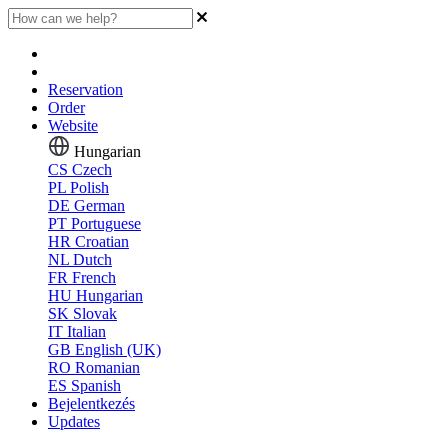
Reservation
Order
Website
Hungarian
CS
Czech
PL
Polish
DE
German
PT
Portuguese
HR
Croatian
NL
Dutch
FR
French
HU
Hungarian
SK
Slovak
IT
Italian
GB
English (UK)
RO
Romanian
ES
Spanish
Bejelentkezés
Updates