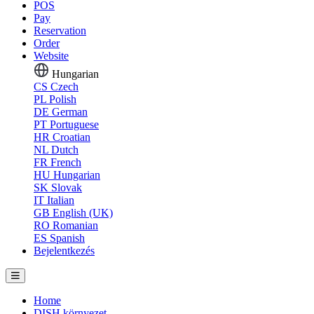
POS
Pay
Reservation
Order
Website
Hungarian
CS
Czech
PL
Polish
DE
German
PT
Portuguese
HR
Croatian
NL
Dutch
FR
French
HU
Hungarian
SK
Slovak
IT
Italian
GB
English (UK)
RO
Romanian
ES
Spanish
Bejelentkezés
Home
DISH környezet