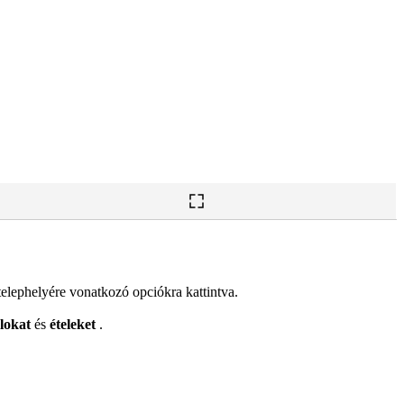
lephelyére vonatkozó opciókra kattintva.
alokat
és
ételeket
.