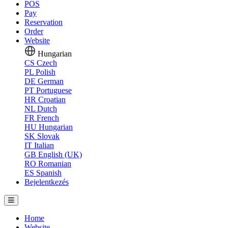
POS
Pay
Reservation
Order
Website
Hungarian
CS
Czech
PL
Polish
DE
German
PT
Portuguese
HR
Croatian
NL
Dutch
FR
French
HU
Hungarian
SK
Slovak
IT
Italian
GB
English (UK)
RO
Romanian
ES
Spanish
Bejelentkezés
Home
Website