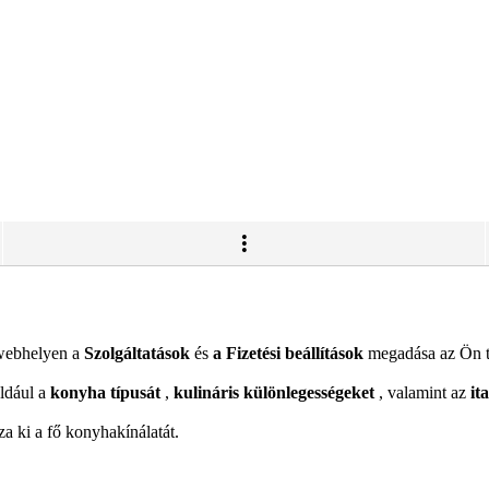
 webhelyen a
Szolgáltatások
és
a Fizetési beállítások
megadása az Ön te
éldául a
konyha típusát
,
kulináris különlegességeket
, valamint az
it
za ki a fő konyhakínálatát.