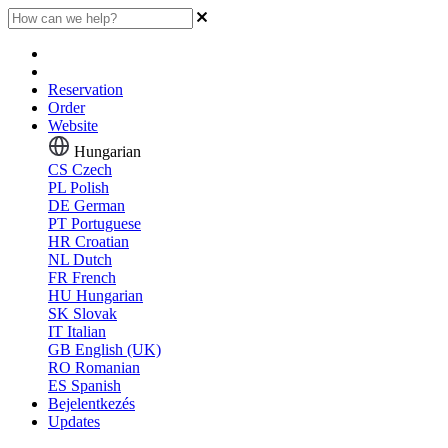
Reservation
Order
Website
Hungarian
CS
Czech
PL
Polish
DE
German
PT
Portuguese
HR
Croatian
NL
Dutch
FR
French
HU
Hungarian
SK
Slovak
IT
Italian
GB
English (UK)
RO
Romanian
ES
Spanish
Bejelentkezés
Updates