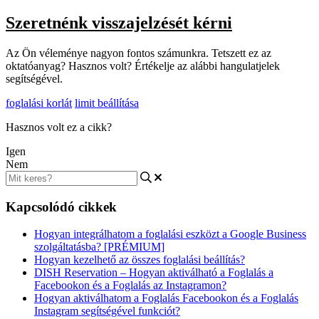
Szeretnénk visszajelzését kérni
Az Ön véleménye nagyon fontos számunkra. Tetszett ez az
oktatóanyag? Hasznos volt? Értékelje az alábbi hangulatjelek
segítségével.
foglalási korlát
limit beállítása
Hasznos volt ez a cikk?
Igen
Nem
Kapcsolódó cikkek
Hogyan integrálhatom a foglalási eszközt a Google Business
szolgáltatásba? [PRÉMIUM]
Hogyan kezelhető az összes foglalási beállítás?
DISH Reservation – Hogyan aktiválható a Foglalás a
Facebookon és a Foglalás az Instagramon?
Hogyan aktiválhatom a Foglalás Facebookon és a Foglalás
Instagram segítségével funkciót?