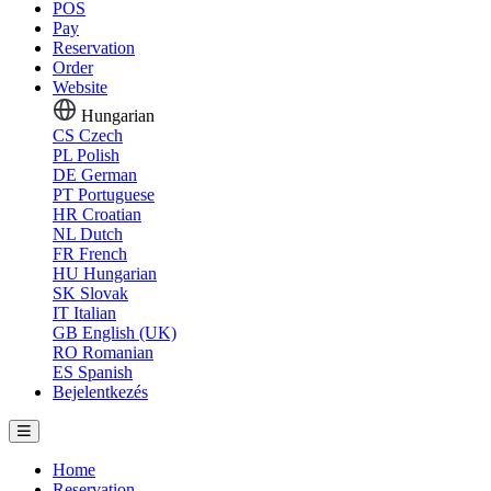
POS
Pay
Reservation
Order
Website
Hungarian
CS
Czech
PL
Polish
DE
German
PT
Portuguese
HR
Croatian
NL
Dutch
FR
French
HU
Hungarian
SK
Slovak
IT
Italian
GB
English (UK)
RO
Romanian
ES
Spanish
Bejelentkezés
Home
Reservation