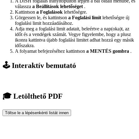
A DISH foglalás irányítópulton lépjen a bal oldali menübe, és
válassza
a Beállítások lehetőséget
.
Kattintson
a Foglalások
lehetőségre.
Görgessen le, és kattintson
a Foglalási limit
lehetőségre új
foglalási limit hozzáadásához.
Adja meg a foglalási limit adatait, beleértve a nap(oka)t, az
időt és a vendégek számát. Vegye figyelembe, hogy a plusz
ikonra kattintva újabb foglalási limitet adhat hozzá egy másik
időszakra.
A folyamat befejezéséhez kattintson
a MENTÉS gombra
.
🕹️ Interaktív bemutató
🎓 Letölthető PDF
Töltse le a lépésenkénti listát innen