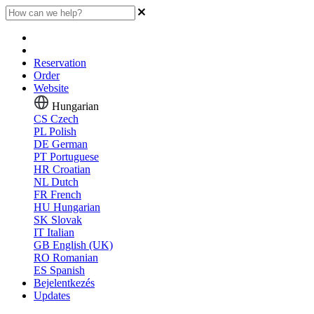
Reservation
Order
Website
Hungarian
CS
Czech
PL
Polish
DE
German
PT
Portuguese
HR
Croatian
NL
Dutch
FR
French
HU
Hungarian
SK
Slovak
IT
Italian
GB
English (UK)
RO
Romanian
ES
Spanish
Bejelentkezés
Updates