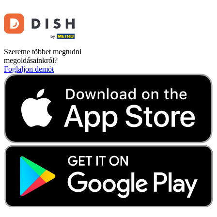
Szeretne többet megtudni
megoldásainkról?
Foglaljon demót