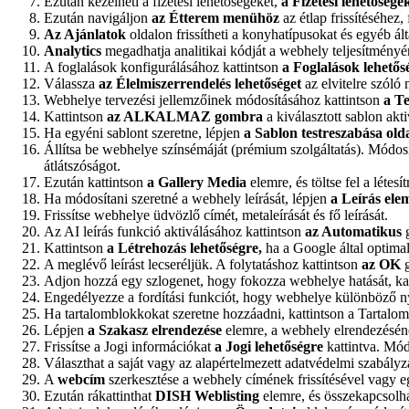
Ezután kezelheti a fizetési lehetőségeket,
a Fizetési lehetősége
Ezután navigáljon
az Étterem
menühöz
az étlap frissítéséhez
Az Ajánlatok
oldalon frissítheti a konyhatípusokat és egyéb á
Analytics
megadhatja analitikai kódját a webhely teljesítmén
A foglalások konfigurálásához kattintson
a Foglalások lehetős
Válassza
az Élelmiszerrendelés lehetőséget
az elvitelre szóló
Webhelye tervezési jellemzőinek módosításához kattintson
a T
Kattintson
az ALKALMAZ gombra
a kiválasztott sablon akt
Ha egyéni sablont szeretne, lépjen
a Sablon testreszabása old
Állítsa be webhelye színsémáját (prémium szolgáltatás). Módosítsa
átlátszóságot.
Ezután kattintson
a Gallery Media
elemre, és töltse fel a létes
Ha módosítani szeretné a webhely leírását, lépjen
a Leírás ele
Frissítse webhelye üdvözlő címét, metaleírását és fő leírását.
Az AI leírás funkció aktiválásához kattintson
az Automatikus
g
Kattintson
a Létrehozás lehetőségre,
ha a Google által optimali
A meglévő leírást lecseréljük. A folytatáshoz kattintson
az OK
g
Adjon hozzá egy szlogenet, hogy fokozza webhelye hatását, ka
Engedélyezze a fordítási funkciót, hogy webhelye különböző n
Ha tartalomblokkokat szeretne hozzáadni, kattintson a Tartalo
Lépjen
a Szakasz elrendezése
elemre, a webhely elrendezéséne
Frissítse a Jogi információkat
a Jogi lehetőségre
kattintva. Mód
Választhat a saját vagy az alapértelmezett adatvédelmi szabályz
A
webcím
szerkesztése a webhely címének frissítésével vagy e
Ezután rákattinthat
DISH Weblisting
elemre, és összekapcsolh