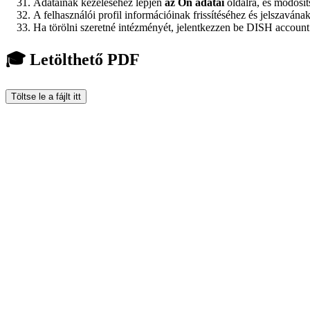
Adatainak kezeléséhez lépjen
az Ön adatai
oldalra, és módosít
A felhasználói profil információinak frissítéséhez és jelszaván
Ha törölni szeretné intézményét, jelentkezzen be DISH account ,
🎓 Letölthető PDF
Töltse le a fájlt itt