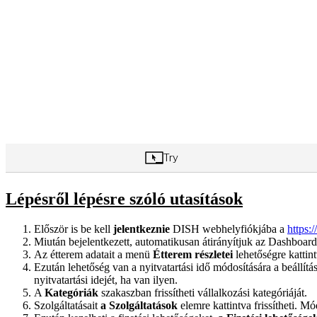
Lépésről lépésre szóló utasítások
Először is be kell
jelentkeznie
DISH webhelyfiókjába a
https:
Miután bejelentkezett, automatikusan átirányítjuk az Dashboard 
Az étterem adatait a menü
Étterem részletei
lehetőségre kattint
Ezután lehetőség van a nyitvatartási idő módosítására a beállí
nyitvatartási idejét, ha van ilyen.
A
Kategóriák
szakaszban frissítheti vállalkozási kategóriáját.
Szolgáltatásait
a Szolgáltatások
elemre kattintva frissítheti. M