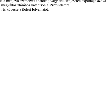
sa a meglévő személyes adatokat, vagy szükség esetén exportálja azoka
ak megváltoztatásához kattintson
a Profil
elemre.
 és kövesse a törlési folyamatot.