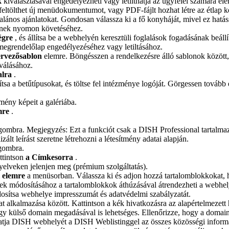
k
kiválasztásával engedélyezheti vagy letilthatja az ügyfelei számára elé
, feltölthet új menüdokumentumot, vagy PDF-fájlt hozhat létre az étlap k
ltalános ajánlatokat. Gondosan válassza ki a fő konyháját, mivel ez hat
yének nyomon követéséhez.
égre
, és állítsa be a webhelyén keresztüli foglalások fogadásának beállít
 megrendelőlap engedélyezéséhez vagy letiltásához.
ervezősablon
elemre. Böngésszen a rendelkezésre álló sablonok között,
iválásához.
alra
.
 a betűtípusokat, és töltse fel intézménye logóját. Görgessen tovább egy 
ítmény képeit a galériába.
mre
.
ombra. Megjegyzés: Ezt a funkciót csak a DISH Professional tartalma
zált leírást szeretne létrehozni a létesítmény adatai alapján.
ombra.
ttintson
a Címkesorra
.
yelveken jelenjen meg (prémium szolgáltatás).
m
elemre
a menüsorban. Válassza ki és adjon hozzá tartalomblokkokat, h
k módosításához a tartalomblokkok áthúzásával átrendezheti a webhely
osítsa webhelye impresszumát és adatvédelmi szabályzatát.
at alkalmazása között. Kattintson a kék hivatkozásra az alapértelmezett
gy külső domain megadásával is lehetséges. Ellenőrizze, hogy a domain
atja DISH webhelyét a DISH Weblistinggel az összes közösségi inform