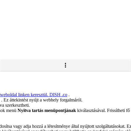
//weboldal linken keresztül. DISH .co
.
. Ez áttekintést nyújt a webhely forgalmáról.
va szerkesztheti.
tások menü
Nyitva tartás menüpontjának
kiválasztásával. Frissítheti fő
ódosítsa vagy adja hozzá a létesítménye által nyújtott szolgáltatásokat. 