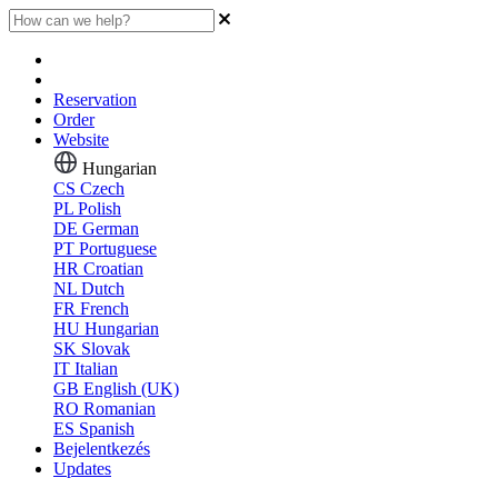
Reservation
Order
Website
Hungarian
CS
Czech
PL
Polish
DE
German
PT
Portuguese
HR
Croatian
NL
Dutch
FR
French
HU
Hungarian
SK
Slovak
IT
Italian
GB
English (UK)
RO
Romanian
ES
Spanish
Bejelentkezés
Updates