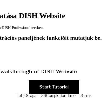
tatása DISH Website
a DISH Professional tervben.
rációs paneljének funkcióit mutatjuk be.