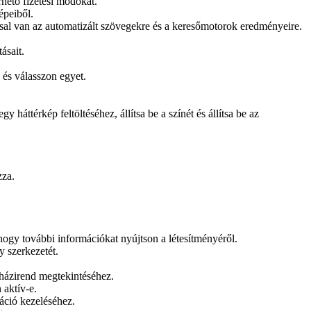
rhető fizetési módokat.
épeiből.
ással van az automatizált szövegekre és a keresőmotorok eredményeire.
ásait.
 és válasszon egyet.
háttérkép feltöltéséhez, állítsa be a színét és állítsa be az
zza.
ogy további információkat nyújtson a létesítményéről.
 szerkezetét.
 házirend megtekintéséhez.
 aktív-e.
áció kezeléséhez.