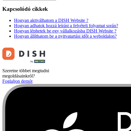
Kapcsolódó cikkek
Hogyan aktiválhatom a DISH Website ?
Hogyan adhatok hozzá leírást a felvételi folyamat során?
Hogyan léphetek be egy vállalkozásba DISH Website ?
Hogyan állíthatom be a nyitvatartási időt a weboldalon?
Szeretne többet megtudni
megoldásainkról?
Foglaljon demót