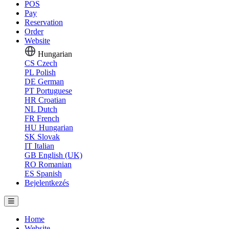
POS
Pay
Reservation
Order
Website
Hungarian
CS
Czech
PL
Polish
DE
German
PT
Portuguese
HR
Croatian
NL
Dutch
FR
French
HU
Hungarian
SK
Slovak
IT
Italian
GB
English (UK)
RO
Romanian
ES
Spanish
Bejelentkezés
Home
Website