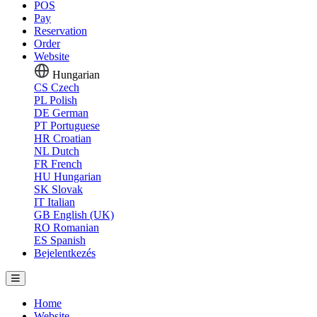
POS
Pay
Reservation
Order
Website
Hungarian
CS
Czech
PL
Polish
DE
German
PT
Portuguese
HR
Croatian
NL
Dutch
FR
French
HU
Hungarian
SK
Slovak
IT
Italian
GB
English (UK)
RO
Romanian
ES
Spanish
Bejelentkezés
Home
Website