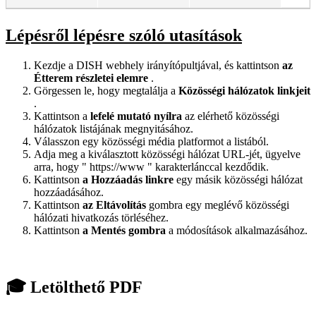
Lépésről lépésre szóló utasítások
Kezdje a DISH webhely irányítópultjával, és kattintson
az
Étterem részletei elemre
.
Görgessen le, hogy megtalálja a
Közösségi hálózatok linkjeit
.
Kattintson a
lefelé mutató nyílra
az elérhető közösségi
hálózatok listájának megnyitásához.
Válasszon egy közösségi média platformot a listából.
Adja meg a kiválasztott közösségi hálózat URL-jét, ügyelve
arra, hogy "
https://www
" karakterlánccal kezdődik.
Kattintson
a Hozzáadás linkre
egy másik közösségi hálózat
hozzáadásához.
Kattintson
az Eltávolítás
gombra egy meglévő közösségi
hálózati hivatkozás törléséhez.
Kattintson
a Mentés gombra
a módosítások alkalmazásához.
🎓 Letölthető PDF