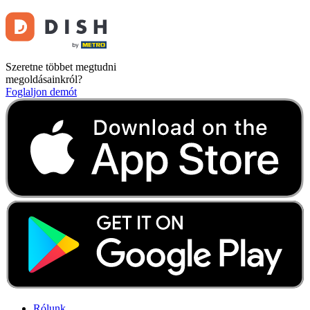
Szeretne többet megtudni
megoldásainkról?
Foglaljon demót
Rólunk