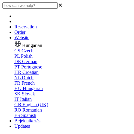
Reservation
Order
Website
Hungarian
CS
Czech
PL
Polish
DE
German
PT
Portuguese
HR
Croatian
NL
Dutch
FR
French
HU
Hungarian
SK
Slovak
IT
Italian
GB
English (UK)
RO
Romanian
ES
Spanish
Bejelentkezés
Updates