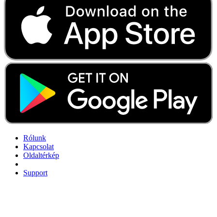
Rólunk
Kapcsolat
Oldaltérkép
Support