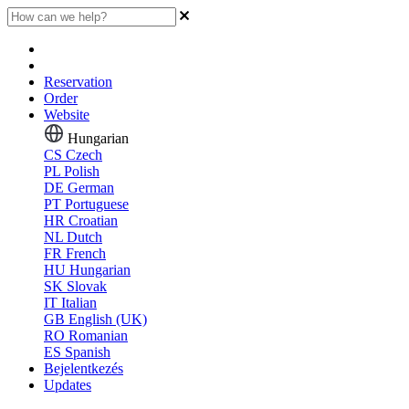
Reservation
Order
Website
Hungarian
CS
Czech
PL
Polish
DE
German
PT
Portuguese
HR
Croatian
NL
Dutch
FR
French
HU
Hungarian
SK
Slovak
IT
Italian
GB
English (UK)
RO
Romanian
ES
Spanish
Bejelentkezés
Updates