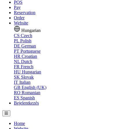
POS
Pay
Reservation
Order
Website
Hungarian
CS
Czech
PL
Polish
DE
German
PT
Portuguese
HR
Croatian
NL
Dutch
FR
French
HU
Hungarian
SK
Slovak
IT
Italian
GB
English (UK)
RO
Romanian
ES
Spanish
Bejelentkezés
Home
Website