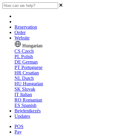
Reservation
Order
Website
Hungarian
CS
Czech
PL
Polish
DE
German
PT
Portuguese
HR
Croatian
NL
Dutch
HU
Hungarian
SK
Slovak
IT
Italian
RO
Romanian
ES
Spanish
Bejelentkezés
Updates
POS
Pay