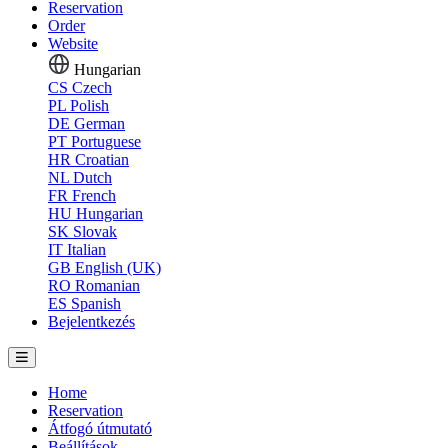
Reservation
Order
Website
Hungarian
CS
Czech
PL
Polish
DE
German
PT
Portuguese
HR
Croatian
NL
Dutch
FR
French
HU
Hungarian
SK
Slovak
IT
Italian
GB
English (UK)
RO
Romanian
ES
Spanish
Bejelentkezés
Home
Reservation
Átfogó útmutató
Beállítások