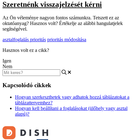
Szeretnénk visszajelzését kérni
Az Ön véleménye nagyon fontos számunkra. Tetszett ez az
oktatóanyag? Hasznos volt? Értékelje az alábbi hangulatjelek
segítségével.
asztalfoglalás prioritás
prioritás módosítása
Hasznos volt ez a cikk?
Igen
Nem
Kapcsolódó cikkek
Hogyan szerkeszthetek vagy adhatok hozzá táblázatokat a
táblázattervemhez?
Hogyan kell beállítani a foglalásokat (ülőhely vagy asztal
alapú)?