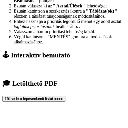
Beállítások
" pontjára.
Ezután válassza ki az "
Asztal/Ülések
" lehetőséget.
Ezután kattintson a szerkesztés ikonra a "
Táblázat(ok)
"
részben a táblázat tulajdonságainak módosításához.
Ehhez használja a prioritás legördülő menüt egy adott asztal
foglalási prioritásának
beállításához.
Válasszon a három prioritási lehetőség közül.
Végül kattintson a "MENTÉS" gombra a módosítások
alkalmazásához.
🕹️ Interaktív bemutató
🎓 Letölthető PDF
Töltse le a lépésenkénti listát innen