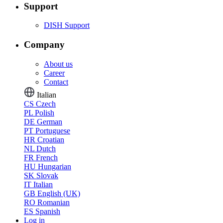
Support
DISH Support
Company
About us
Career
Contact
Italian
CS
Czech
PL
Polish
DE
German
PT
Portuguese
HR
Croatian
NL
Dutch
FR
French
HU
Hungarian
SK
Slovak
IT
Italian
GB
English (UK)
RO
Romanian
ES
Spanish
Log in