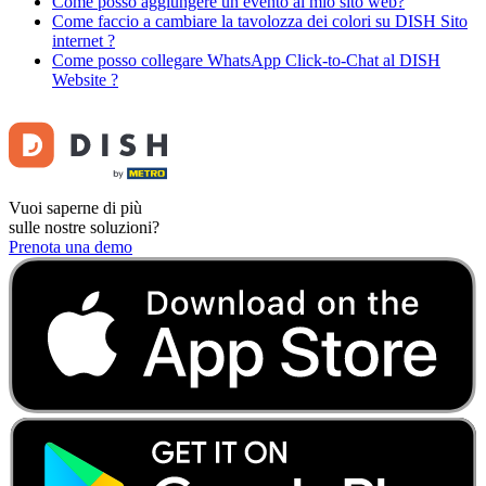
Come posso aggiungere un evento al mio sito web?
Come faccio a cambiare la tavolozza dei colori su DISH Sito
internet ?
Come posso collegare WhatsApp Click-to-Chat al DISH
Website ?
Vuoi saperne di più
sulle nostre soluzioni?
Prenota una demo