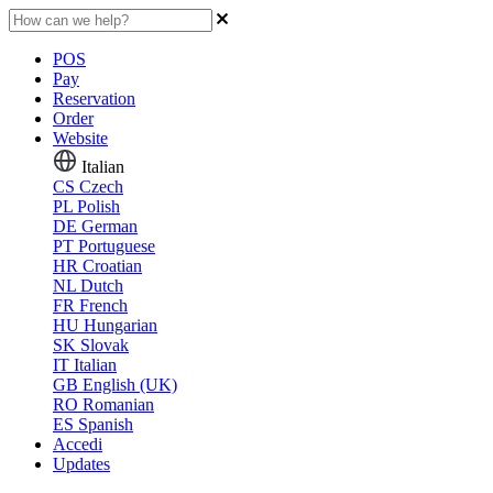
POS
Pay
Reservation
Order
Website
Italian
CS
Czech
PL
Polish
DE
German
PT
Portuguese
HR
Croatian
NL
Dutch
FR
French
HU
Hungarian
SK
Slovak
IT
Italian
GB
English (UK)
RO
Romanian
ES
Spanish
Accedi
Updates