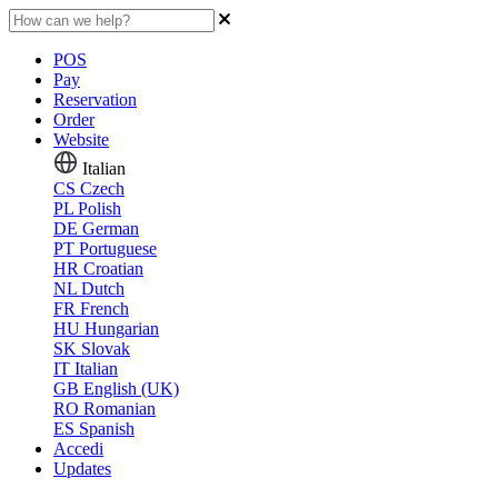
POS
Pay
Reservation
Order
Website
Italian
CS
Czech
PL
Polish
DE
German
PT
Portuguese
HR
Croatian
NL
Dutch
FR
French
HU
Hungarian
SK
Slovak
IT
Italian
GB
English (UK)
RO
Romanian
ES
Spanish
Accedi
Updates