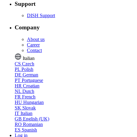
Support
DISH Support
Company
About us
Career
Contact
Italian
CS
Czech
PL
Polish
DE
German
PT
Portuguese
HR
Croatian
NL
Dutch
FR
French
HU
Hungarian
SK
Slovak
IT
Italian
GB
English (UK)
RO
Romanian
ES
Spanish
Log in