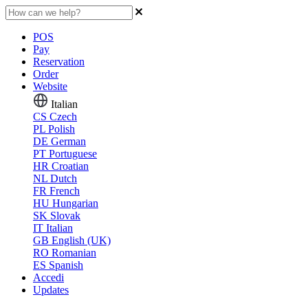
POS
Pay
Reservation
Order
Website
Italian
CS
Czech
PL
Polish
DE
German
PT
Portuguese
HR
Croatian
NL
Dutch
FR
French
HU
Hungarian
SK
Slovak
IT
Italian
GB
English (UK)
RO
Romanian
ES
Spanish
Accedi
Updates