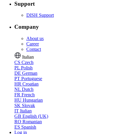
Support
DISH Support
Company
About us
Career
Contact
Italian
CS
Czech
PL
Polish
DE
German
PT
Portuguese
HR
Croatian
NL
Dutch
FR
French
HU
Hungarian
SK
Slovak
IT
Italian
GB
English (UK)
RO
Romanian
ES
Spanish
Log in