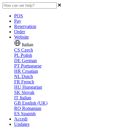
POS
Pay
Reservation
Order
Website
Italian
CS
Czech
PL
Polish
DE
German
PT
Portuguese
HR
Croatian
NL
Dutch
FR
French
HU
Hungarian
SK
Slovak
IT
Italian
GB
English (UK)
RO
Romanian
ES
Spanish
Accedi
Updates