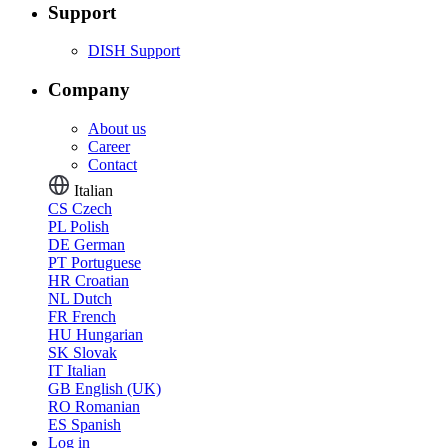
Support
DISH Support
Company
About us
Career
Contact
Italian
CS
Czech
PL
Polish
DE
German
PT
Portuguese
HR
Croatian
NL
Dutch
FR
French
HU
Hungarian
SK
Slovak
IT
Italian
GB
English (UK)
RO
Romanian
ES
Spanish
Log in