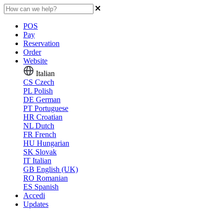
POS
Pay
Reservation
Order
Website
Italian
CS
Czech
PL
Polish
DE
German
PT
Portuguese
HR
Croatian
NL
Dutch
FR
French
HU
Hungarian
SK
Slovak
IT
Italian
GB
English (UK)
RO
Romanian
ES
Spanish
Accedi
Updates