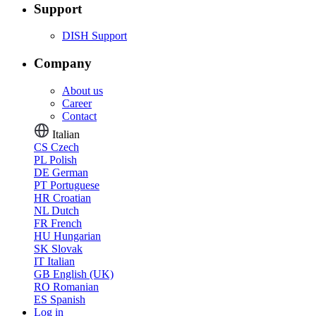
Support
DISH Support
Company
About us
Career
Contact
Italian
CS
Czech
PL
Polish
DE
German
PT
Portuguese
HR
Croatian
NL
Dutch
FR
French
HU
Hungarian
SK
Slovak
IT
Italian
GB
English (UK)
RO
Romanian
ES
Spanish
Log in