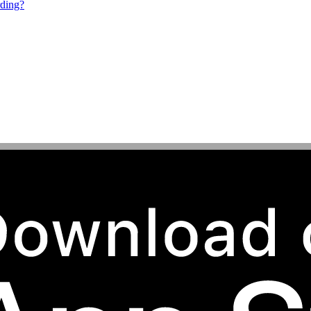
rding?