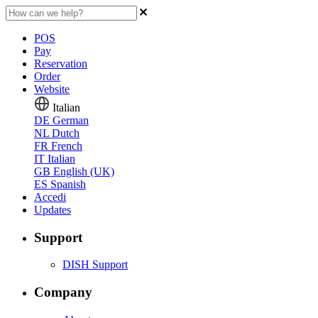
POS
Pay
Reservation
Order
Website
Italian
DE
German
NL
Dutch
FR
French
IT
Italian
GB
English (UK)
ES
Spanish
Accedi
Updates
Support
DISH Support
Company