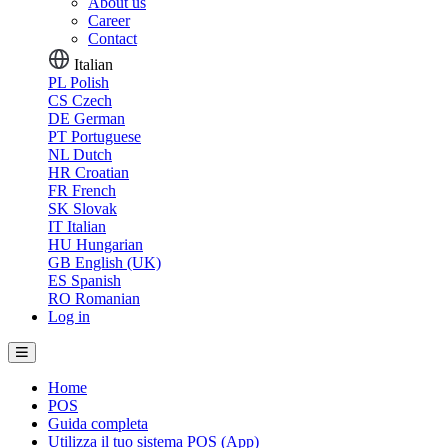
About us
Career
Contact
Italian
PL
Polish
CS
Czech
DE
German
PT
Portuguese
NL
Dutch
HR
Croatian
FR
French
SK
Slovak
IT
Italian
HU
Hungarian
GB
English (UK)
ES
Spanish
RO
Romanian
Log in
Home
POS
Guida completa
Utilizza il tuo sistema POS (App)