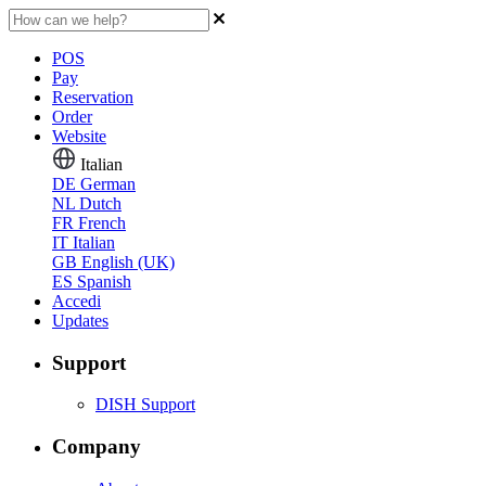
POS
Pay
Reservation
Order
Website
Italian
DE
German
NL
Dutch
FR
French
IT
Italian
GB
English (UK)
ES
Spanish
Accedi
Updates
Support
DISH Support
Company