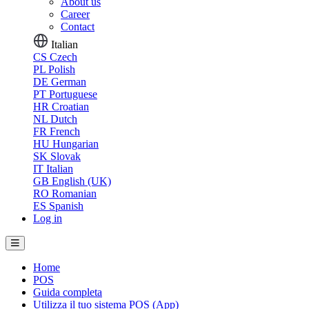
About us
Career
Contact
Italian
CS
Czech
PL
Polish
DE
German
PT
Portuguese
HR
Croatian
NL
Dutch
FR
French
HU
Hungarian
SK
Slovak
IT
Italian
GB
English (UK)
RO
Romanian
ES
Spanish
Log in
Home
POS
Guida completa
Utilizza il tuo sistema POS (App)