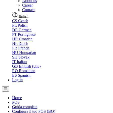
About us
Career
Contact
Italian
CS
Czech
PL
Polish
DE
German
PT
Portuguese
HR
Croatian
NL
Dutch
FR
French
HU
Hungarian
SK
Slovak
IT
Italian
GB
English (UK)
RO
Romanian
ES
Spanish
Log in
Home
POS
Guida completa
Configura il tuo POS (BO)