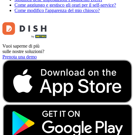
Come aggiungo e gestisco gli orari per il self-service?
Come modifico l'apparenza del mio chiosco?
Vuoi saperne di più
sulle nostre soluzioni?
Prenota una demo