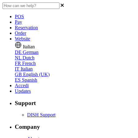
POS
Pay
Reservation
Order
Website
Italian
DE
German
NL
Dutch
FR
French
IT
Italian
GB
English (UK)
ES
Spanish
Accedi
Updates
Support
DISH Support
Company