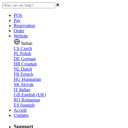
POS
Pay
Reservation
Order
Website
Italian
CS
Czech
PL
Polish
DE
German
HR
Croatian
NL
Dutch
FR
French
HU
Hungarian
SK
Slovak
IT
Italian
GB
English (UK)
RO
Romanian
ES
Spanish
Accedi
Updates
Support