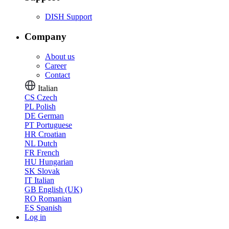
DISH Support
Company
About us
Career
Contact
Italian
CS
Czech
PL
Polish
DE
German
PT
Portuguese
HR
Croatian
NL
Dutch
FR
French
HU
Hungarian
SK
Slovak
IT
Italian
GB
English (UK)
RO
Romanian
ES
Spanish
Log in