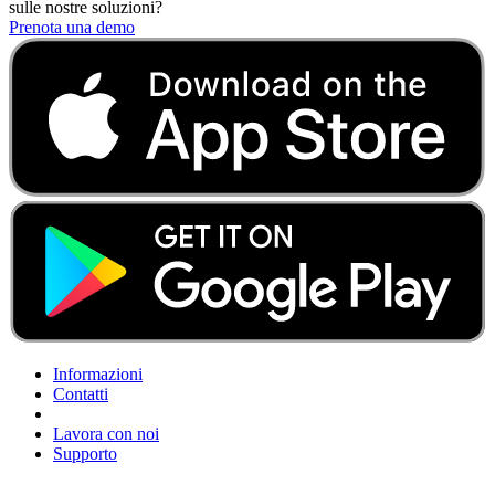
sulle nostre soluzioni?
Prenota una demo
Informazioni
Contatti
Lavora con noi
Supporto