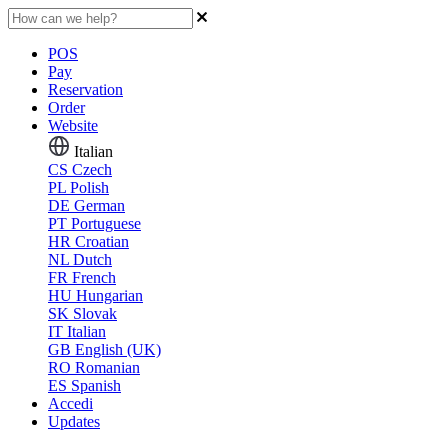
POS
Pay
Reservation
Order
Website
Italian
CS
Czech
PL
Polish
DE
German
PT
Portuguese
HR
Croatian
NL
Dutch
FR
French
HU
Hungarian
SK
Slovak
IT
Italian
GB
English (UK)
RO
Romanian
ES
Spanish
Accedi
Updates