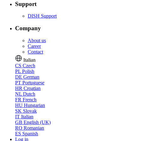
Support
DISH Support
Company
About us
Career
Contact
Italian
CS
Czech
PL
Polish
DE
German
PT
Portuguese
HR
Croatian
NL
Dutch
FR
French
HU
Hungarian
SK
Slovak
IT
Italian
GB
English (UK)
RO
Romanian
ES
Spanish
Log in