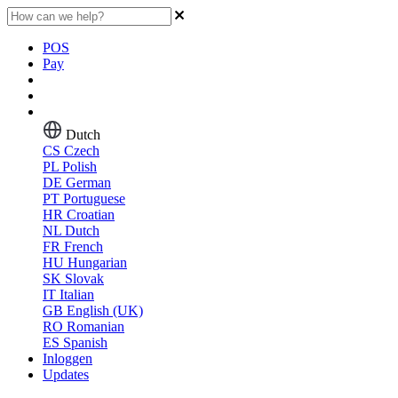
POS
Pay
Dutch
CS
Czech
PL
Polish
DE
German
PT
Portuguese
HR
Croatian
NL
Dutch
FR
French
HU
Hungarian
SK
Slovak
IT
Italian
GB
English (UK)
RO
Romanian
ES
Spanish
Inloggen
Updates