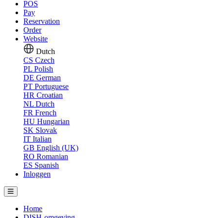
POS
Pay
Reservation
Order
Website
Dutch
CS
Czech
PL
Polish
DE
German
PT
Portuguese
HR
Croatian
NL
Dutch
FR
French
HU
Hungarian
SK
Slovak
IT
Italian
GB
English (UK)
RO
Romanian
ES
Spanish
Inloggen
Home
DISH-omgeving