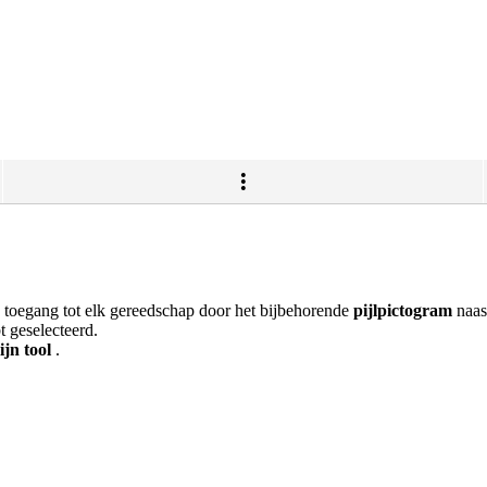
u toegang tot elk gereedschap door het bijbehorende
pijlpictogram
naas
t geselecteerd.
jn tool
.