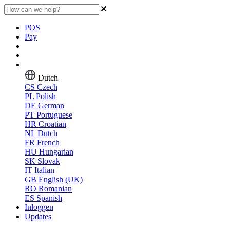
POS
Pay
Dutch
CS
Czech
PL
Polish
DE
German
PT
Portuguese
HR
Croatian
NL
Dutch
FR
French
HU
Hungarian
SK
Slovak
IT
Italian
GB
English (UK)
RO
Romanian
ES
Spanish
Inloggen
Updates