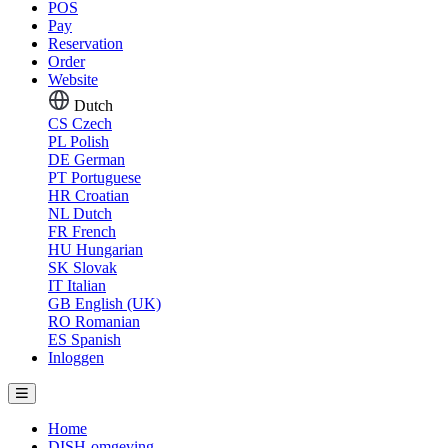
POS
Pay
Reservation
Order
Website
Dutch
CS
Czech
PL
Polish
DE
German
PT
Portuguese
HR
Croatian
NL
Dutch
FR
French
HU
Hungarian
SK
Slovak
IT
Italian
GB
English (UK)
RO
Romanian
ES
Spanish
Inloggen
Home
DISH-omgeving