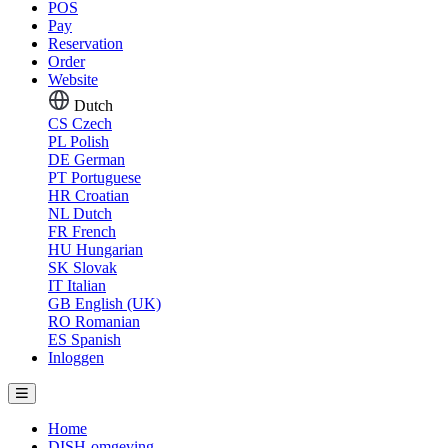
POS
Pay
Reservation
Order
Website
Dutch
CS
Czech
PL
Polish
DE
German
PT
Portuguese
HR
Croatian
NL
Dutch
FR
French
HU
Hungarian
SK
Slovak
IT
Italian
GB
English (UK)
RO
Romanian
ES
Spanish
Inloggen
Home
DISH-omgeving