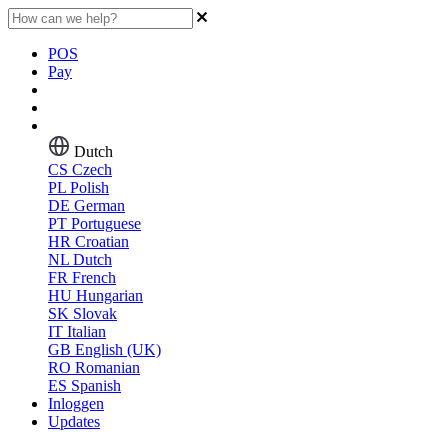
POS
Pay
Dutch
CS
Czech
PL
Polish
DE
German
PT
Portuguese
HR
Croatian
NL
Dutch
FR
French
HU
Hungarian
SK
Slovak
IT
Italian
GB
English (UK)
RO
Romanian
ES
Spanish
Inloggen
Updates