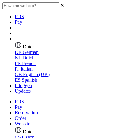
POS
Pay
Dutch
DE
German
NL
Dutch
FR
French
IT
Italian
GB
English (UK)
ES
Spanish
Inloggen
Updates
POS
Pay
Reservation
Order
Website
Dutch
CS
Czech