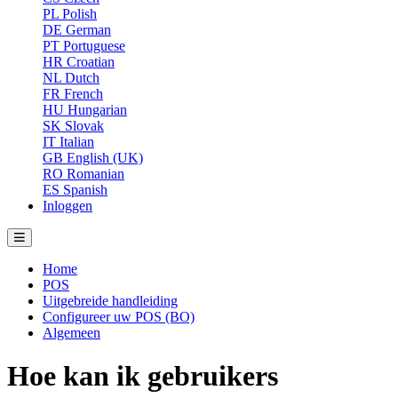
PL
Polish
DE
German
PT
Portuguese
HR
Croatian
NL
Dutch
FR
French
HU
Hungarian
SK
Slovak
IT
Italian
GB
English (UK)
RO
Romanian
ES
Spanish
Inloggen
Home
POS
Uitgebreide handleiding
Configureer uw POS (BO)
Algemeen
Hoe kan ik gebruikers