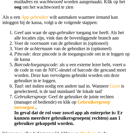
mailadres
en
wachtwoord
worden aangemaakt. Klik op het
oog
om het wachtwoord te zien
Als u een
App gebruiker
wilt aanmaken waarmee iemand kan
inloggen bij de kassa, volgt u de volgende stappen:
Geef aan waar de
app-gebruiker
toegang toe heeft. Als het
alle locaties zijn, vink dan de bovenliggende branch aan
Voer de
voornaam
van de gebruiker in (optioneel)
Voer de
achternaam
van de gebruiker in (optioneel)
Pincode:
deze pincode is de toegangscode om in te loggen op
de kassa
Barcode/toegangscode:
als u een externe lezer hebt, voert u
de code in van de NFC-sleutel of barcode die gescand moet
worden. Deze kan vervolgens gebruikt worden om deze
gebruiker in te loggen.
Taal
: stel indien nodig een andere taal in. Wanneer
Geen
is
geselecteerd, is de taal standaard 'de lokale taal'
Gebruikersgroep
: Geef de gebruiker de juiste rechten
(manager of bediende) en klik op
Gebruikergroep
toevoegen
.
In geval dat de rol voor zowel app als enterprise is: Er
kunnen meerdere gebruikersgroepen( rechten) aan 1
gebruiker gekoppeld worden.