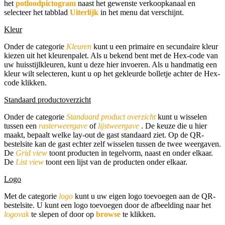
het
potloodpictogram
naast het gewenste verkoopkanaal en
selecteer het tabblad
Uiterlijk
in het menu dat verschijnt.
Kleur
Onder de categorie
Kleuren
kunt u een primaire en secundaire kleur
kiezen uit het kleurenpalet. Als u bekend bent met de Hex-code van
uw huisstijlkleuren, kunt u deze hier invoeren. Als u handmatig een
kleur wilt selecteren, kunt u op het gekleurde bolletje achter de Hex-
code klikken.
Standaard productoverzicht
Onder de categorie
Standaard product overzicht
kunt u wisselen
tussen een
rasterweergave
of
lijstweergave
. De keuze die u hier
maakt, bepaalt welke lay-out de gast standaard ziet. Op de QR-
bestelsite kan de gast echter zelf wisselen tussen de twee weergaven.
De
Grid view
toont producten in tegelvorm, naast en onder elkaar.
De
List view
toont een lijst van de producten onder elkaar.
Logo
Met de categorie
log
o
kunt u uw eigen logo toevoegen aan de QR-
bestelsite. U kunt een logo toevoegen door de afbeelding naar het
logovak
te slepen of door op
browse
te klikken.