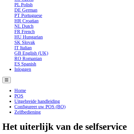
PL
Polish
DE
German
PT
Portuguese
HR
Croatian
NL
Dutch
FR
French
HU
Hungarian
SK
Slovak
IT
Italian
GB
English (UK)
RO
Romanian
ES
Spanish
Inloggen
Home
POS
Uitgebreide handleiding
Configureer uw POS (BO)
Zelfbediening
Het uiterlijk van de selfservice