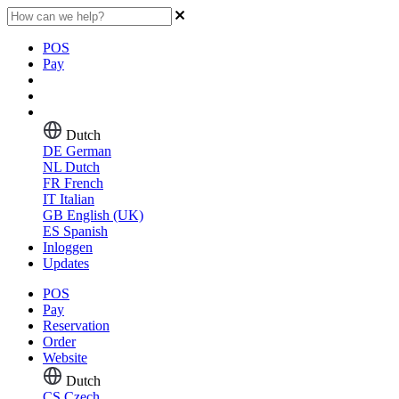
POS
Pay
Dutch
DE
German
NL
Dutch
FR
French
IT
Italian
GB
English (UK)
ES
Spanish
Inloggen
Updates
POS
Pay
Reservation
Order
Website
Dutch
CS
Czech