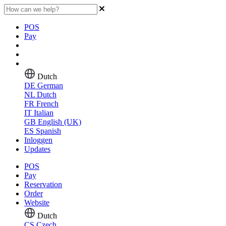
POS
Pay
Dutch
DE
German
NL
Dutch
FR
French
IT
Italian
GB
English (UK)
ES
Spanish
Inloggen
Updates
POS
Pay
Reservation
Order
Website
Dutch
CS
Czech