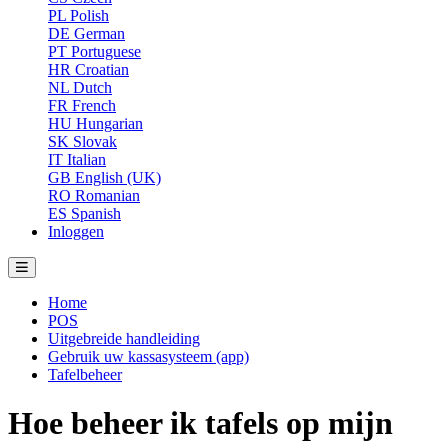
PL
Polish
DE
German
PT
Portuguese
HR
Croatian
NL
Dutch
FR
French
HU
Hungarian
SK
Slovak
IT
Italian
GB
English (UK)
RO
Romanian
ES
Spanish
Inloggen
Home
POS
Uitgebreide handleiding
Gebruik uw kassasysteem (app)
Tafelbeheer
Hoe beheer ik tafels op mijn