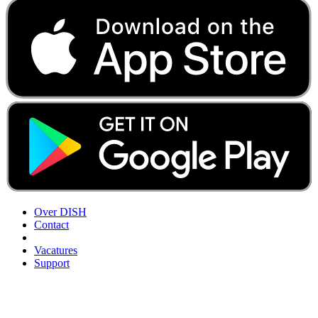
Over DISH
Contact
Vacatures
Support