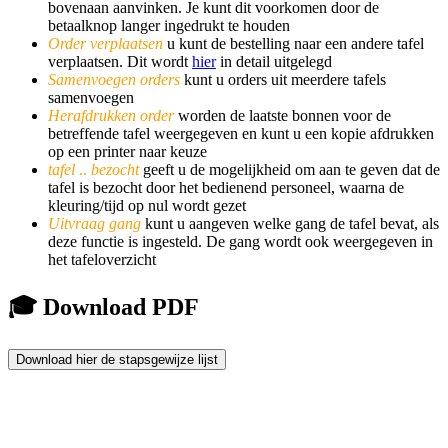
bovenaan aanvinken. Je kunt dit voorkomen door de
betaalknop langer ingedrukt te houden
Order verplaatsen
u kunt de bestelling naar een andere tafel
verplaatsen. Dit wordt
hier
in detail uitgelegd
S
amenvoegen orders
kunt u orders uit meerdere tafels
samenvoegen
Herafdrukken order
worden de laatste bonnen voor de
betreffende tafel weergegeven en kunt u een kopie afdrukken
op een printer naar keuze
tafel
..
bezocht
geeft u de mogelijkheid om aan te geven dat de
tafel is bezocht door het bedienend personeel, waarna de
kleuring/tijd op nul wordt gezet
Uitvraag g
ang
kunt u aangeven welke gang de tafel bevat, als
deze functie is ingesteld. De gang wordt ook weergegeven in
het tafeloverzicht
🎓 Download PDF
Download hier de stapsgewijze lijst