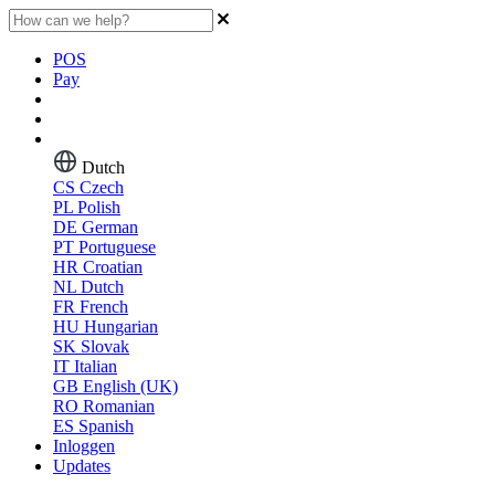
POS
Pay
Dutch
CS
Czech
PL
Polish
DE
German
PT
Portuguese
HR
Croatian
NL
Dutch
FR
French
HU
Hungarian
SK
Slovak
IT
Italian
GB
English (UK)
RO
Romanian
ES
Spanish
Inloggen
Updates