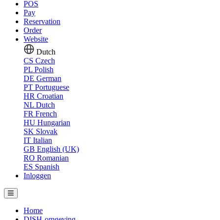
POS
Pay
Reservation
Order
Website
Dutch
CS
Czech
PL
Polish
DE
German
PT
Portuguese
HR
Croatian
NL
Dutch
FR
French
HU
Hungarian
SK
Slovak
IT
Italian
GB
English (UK)
RO
Romanian
ES
Spanish
Inloggen
Home
DISH-omgeving