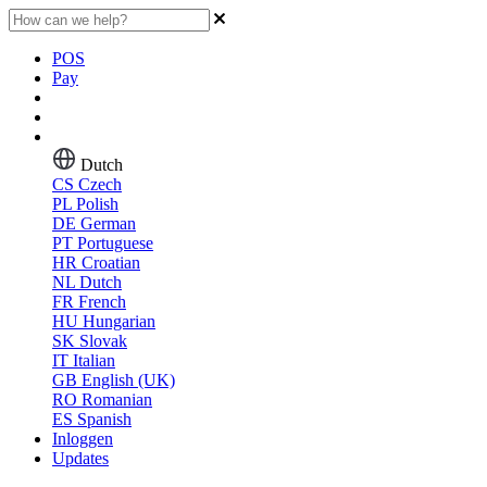
POS
Pay
Dutch
CS
Czech
PL
Polish
DE
German
PT
Portuguese
HR
Croatian
NL
Dutch
FR
French
HU
Hungarian
SK
Slovak
IT
Italian
GB
English (UK)
RO
Romanian
ES
Spanish
Inloggen
Updates