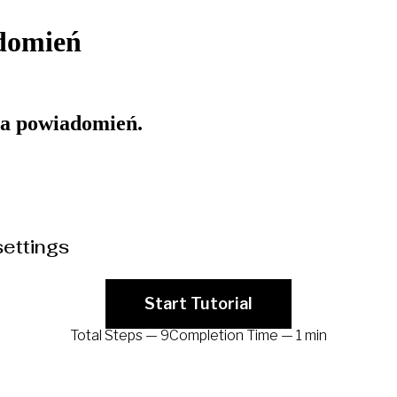
adomień
ia powiadomień.