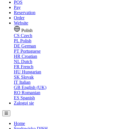
POS
Pay
Reservation
Order
Website
Polish
CS
Czech
PL
Polish
DE
German
PT
Portuguese
HR
Croatian
NL
Dutch
FR
French
HU
Hungarian
SK
Slovak
IT
Italian
GB
English (UK)
RO
Romanian
ES
Spanish
Zaloguj się
Home
Środowisko DISH