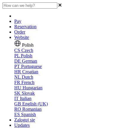
Pay
Reservation
Order
Website
Polish
CS
Czech
PL
Polish
DE
German
PT
Portuguese
HR
Croatian
NL
Dutch
FR
French
HU
Hungarian
SK
Slovak
IT
Italian
GB
English (UK)
RO
Romanian
ES
Spanish
Zaloguj się
Updates