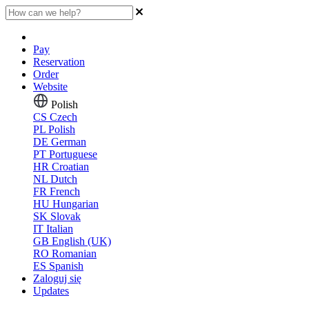
Pay
Reservation
Order
Website
Polish
CS
Czech
PL
Polish
DE
German
PT
Portuguese
HR
Croatian
NL
Dutch
FR
French
HU
Hungarian
SK
Slovak
IT
Italian
GB
English (UK)
RO
Romanian
ES
Spanish
Zaloguj się
Updates