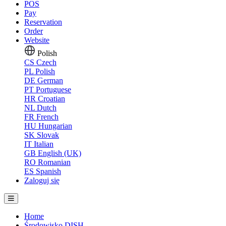
POS
Pay
Reservation
Order
Website
Polish
CS
Czech
PL
Polish
DE
German
PT
Portuguese
HR
Croatian
NL
Dutch
FR
French
HU
Hungarian
SK
Slovak
IT
Italian
GB
English (UK)
RO
Romanian
ES
Spanish
Zaloguj się
Home
Środowisko DISH