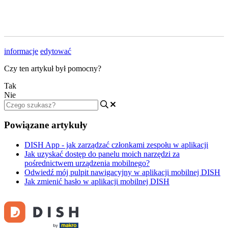
informacje
edytować
Czy ten artykuł był pomocny?
Tak
Nie
Powiązane artykuły
DISH App - jak zarządzać członkami zespołu w aplikacji
Jak uzyskać dostęp do panelu moich narzędzi za
pośrednictwem urządzenia mobilnego?
Odwiedź mój pulpit nawigacyjny w aplikacji mobilnej DISH
Jak zmienić hasło w aplikacji mobilnej DISH