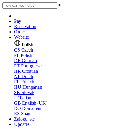
Pay
Reservation
Order
Website
Polish
CS
Czech
PL
Polish
DE
German
PT
Portuguese
HR
Croatian
NL
Dutch
FR
French
HU
Hungarian
SK
Slovak
IT
Italian
GB
English (UK)
RO
Romanian
ES
Spanish
Zaloguj się
Updates