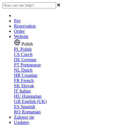
Pay
Reservation
Order
Website
Polish
PL
Polish
CS
Czech
DE
German
PT
Portuguese
NL
Dutch
HR
Croatian
FR
French
SK
Slovak
IT
Italian
HU
Hungarian
GB
English (UK)
ES
Spanish
RO
Romanian
Zaloguj się
Updates