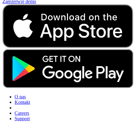
Zarezerwuj demo
O nas
Kontakt
Careers
Support