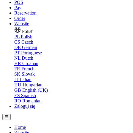
POS
Pay
Reservation
Order
Website
Polish
PL
Polish
CS
Czech
DE
German
PT
Portuguese
NL
Dutch
HR
Croatian
FR
French
SK
Slovak
IT
Italian
HU
Hungarian
GB
English (UK)
ES
Spanish
RO
Romanian
Zaloguj się
Home
Website