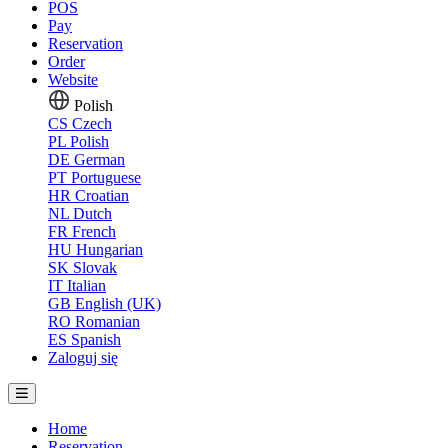
POS
Pay
Reservation
Order
Website
Polish
CS
Czech
PL
Polish
DE
German
PT
Portuguese
HR
Croatian
NL
Dutch
FR
French
HU
Hungarian
SK
Slovak
IT
Italian
GB
English (UK)
RO
Romanian
ES
Spanish
Zaloguj się
Home
Reservation