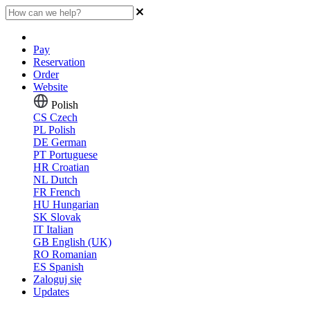
Pay
Reservation
Order
Website
Polish
CS
Czech
PL
Polish
DE
German
PT
Portuguese
HR
Croatian
NL
Dutch
FR
French
HU
Hungarian
SK
Slovak
IT
Italian
GB
English (UK)
RO
Romanian
ES
Spanish
Zaloguj się
Updates