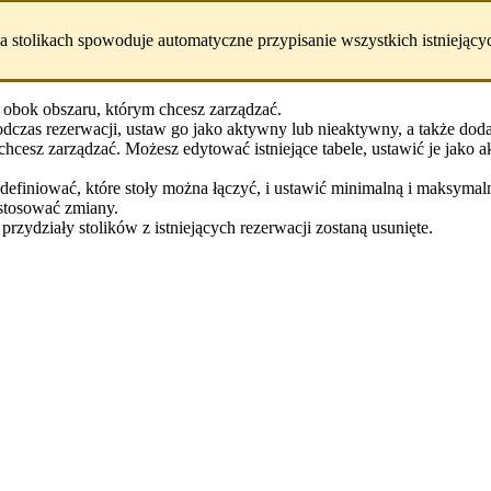
na stolikach spowoduje automatyczne przypisanie wszystkich istniejącyc
cji obok obszaru, którym chcesz zarządzać.
dczas rezerwacji, ustaw go jako aktywny lub nieaktywny, a także dod
rą chcesz zarządzać. Możesz edytować istniejące tabele, ustawić je jak
efiniować, które stoły można łączyć, i ustawić minimalną i maksymalną
stosować zmiany.
 przydziały stolików z istniejących rezerwacji zostaną usunięte.