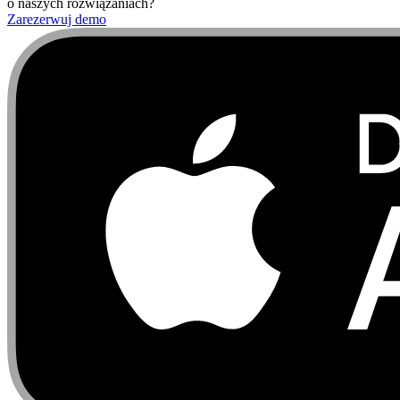
o naszych rozwiązaniach?
Zarezerwuj demo