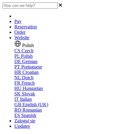
Pay
Reservation
Order
Website
Polish
CS
Czech
PL
Polish
DE
German
PT
Portuguese
HR
Croatian
NL
Dutch
FR
French
HU
Hungarian
SK
Slovak
IT
Italian
GB
English (UK)
RO
Romanian
ES
Spanish
Zaloguj się
Updates