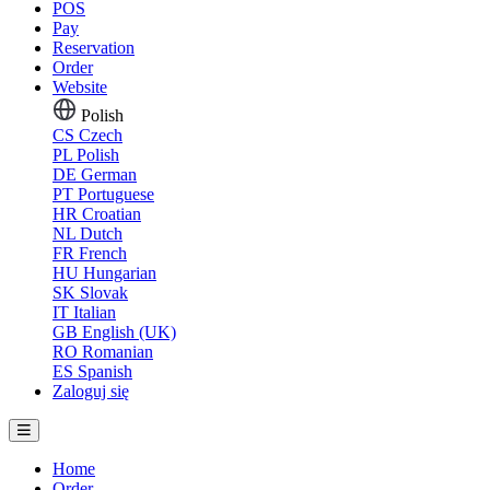
POS
Pay
Reservation
Order
Website
Polish
CS
Czech
PL
Polish
DE
German
PT
Portuguese
HR
Croatian
NL
Dutch
FR
French
HU
Hungarian
SK
Slovak
IT
Italian
GB
English (UK)
RO
Romanian
ES
Spanish
Zaloguj się
Home
Order