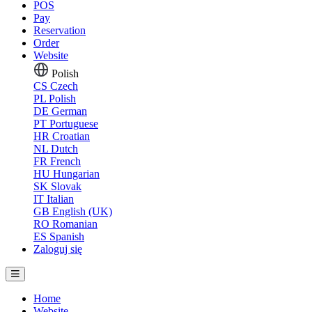
POS
Pay
Reservation
Order
Website
Polish
CS
Czech
PL
Polish
DE
German
PT
Portuguese
HR
Croatian
NL
Dutch
FR
French
HU
Hungarian
SK
Slovak
IT
Italian
GB
English (UK)
RO
Romanian
ES
Spanish
Zaloguj się
Home
Website