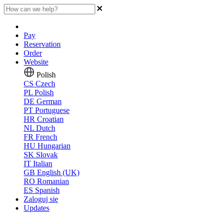
Pay
Reservation
Order
Website
Polish
CS
Czech
PL
Polish
DE
German
PT
Portuguese
HR
Croatian
NL
Dutch
FR
French
HU
Hungarian
SK
Slovak
IT
Italian
GB
English (UK)
RO
Romanian
ES
Spanish
Zaloguj się
Updates