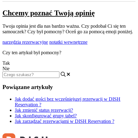
Chcemy poznać Twoją opinię
Twoja opinia jest dla nas bardzo ważna. Czy podobał Ci się ten
samouczek? Czy był pomocny? Oceń go za pomocą emoji poniżej.
narzędzia rezerwacyjne
notatki wewnętrzne
Czy ten artykuł był pomocny?
Tak
Nie
Powiązane artykuły
Jak dodać gości bez wcześniejszej rezerwacji w DISH
Reservation ?
Jak zmienić status rezerwacji?
Jak skonfigurować grupy tabel?
Jak zarządzać rezerwacjami w DISH Reservation ?