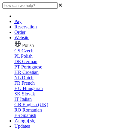
Pay
Reservation
Order
Website
Polish
CS
Czech
PL
Polish
DE
German
PT
Portuguese
HR
Croatian
NL
Dutch
FR
French
HU
Hungarian
SK
Slovak
IT
Italian
GB
English (UK)
RO
Romanian
ES
Spanish
Zaloguj się
Updates