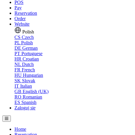
POS
Pay
Reservation
Order
Website
Polish
CS
Czech
PL
Polish
DE
German
PT
Portuguese
HR
Croatian
NL
Dutch
FR
French
HU
Hungarian
SK
Slovak
IT
Italian
GB
English (UK)
RO
Romanian
ES
Spanish
Zaloguj się
Home
Reservation