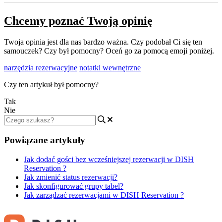
Chcemy poznać Twoją opinię
Twoja opinia jest dla nas bardzo ważna. Czy podobał Ci się ten
samouczek? Czy był pomocny? Oceń go za pomocą emoji poniżej.
narzędzia rezerwacyjne
notatki wewnętrzne
Czy ten artykuł był pomocny?
Tak
Nie
Powiązane artykuły
Jak dodać gości bez wcześniejszej rezerwacji w DISH
Reservation ?
Jak zmienić status rezerwacji?
Jak skonfigurować grupy tabel?
Jak zarządzać rezerwacjami w DISH Reservation ?