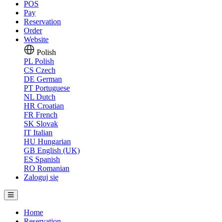
POS
Pay
Reservation
Order
Website
Polish
PL
Polish
CS
Czech
DE
German
PT
Portuguese
NL
Dutch
HR
Croatian
FR
French
SK
Slovak
IT
Italian
HU
Hungarian
GB
English (UK)
ES
Spanish
RO
Romanian
Zaloguj się
Home
Reservation