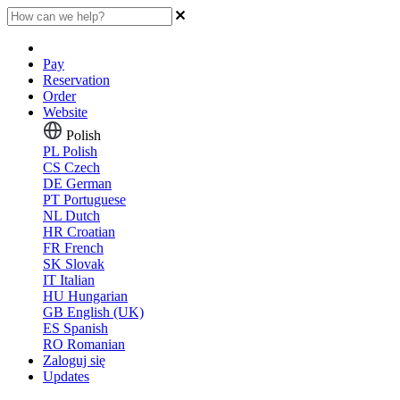
Pay
Reservation
Order
Website
Polish
PL
Polish
CS
Czech
DE
German
PT
Portuguese
NL
Dutch
HR
Croatian
FR
French
SK
Slovak
IT
Italian
HU
Hungarian
GB
English (UK)
ES
Spanish
RO
Romanian
Zaloguj się
Updates