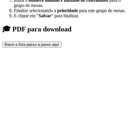
Insira o
número mínimo e máximo de convidados
para o
grupo de mesas.
Finalize selecionando a
prioridade
para este grupo de mesas.
E clique em "
Salvar
" para finalizar.
🎓 PDF para download
Baixe a lista passo a passo aqui