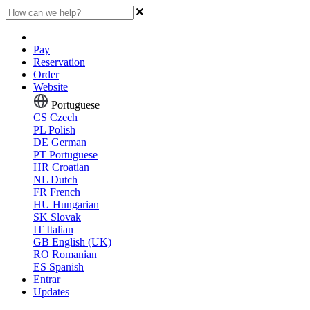
Pay
Reservation
Order
Website
Portuguese
CS
Czech
PL
Polish
DE
German
PT
Portuguese
HR
Croatian
NL
Dutch
FR
French
HU
Hungarian
SK
Slovak
IT
Italian
GB
English (UK)
RO
Romanian
ES
Spanish
Entrar
Updates