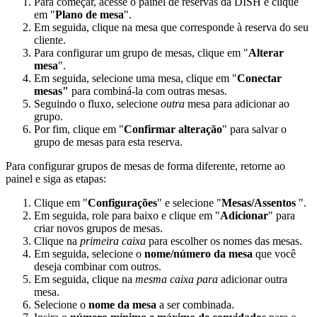
Para começar, acesse o painel de reservas da DISH e clique
em "
Plano
de mesa
".
Em seguida, clique na mesa que corresponde à reserva do seu
cliente.
Para configurar um grupo de mesas, clique em "
Alterar
mesa
".
Em seguida, selecione uma mesa, clique em "
Conectar
mesas"
para combiná-la com outras mesas.
Seguindo o fluxo, selecione
outra
mesa para adicionar ao
grupo.
Por fim, clique em "
Confirmar alteração
" para salvar o
grupo de mesas para esta reserva.
Para configurar grupos de mesas de forma diferente, retorne ao
painel e siga as etapas:
Clique em "
Configurações
" e selecione "
Mesas/Assentos
".
Em seguida, role para baixo e clique em "
Adicionar
" para
criar novos grupos de mesas.
Clique na
primeira caixa
para escolher os nomes das mesas.
Em seguida, selecione o
nome/número da mesa
que você
deseja combinar com outros.
Em seguida, clique na
mesma caixa para
adicionar outra
mesa.
Selecione o
nome da mesa
a ser combinada.