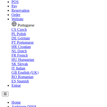
POS
Pay
Reservation
Order
Website
Portuguese
CS
Czech
PL
Polish
DE
German
PT
Portuguese
HR
Croatian
NL
Dutch
FR
French
HU
Hungarian
SK
Slovak
IT
Italian
GB
English (UK)
RO
Romanian
ES
Spanish
Entrar
Home
Ambiente DISH