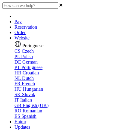
Pay
Reservation
Order
Website
Portuguese
CS
Czech
PL
Polish
DE
German
PT
Portuguese
HR
Croatian
NL
Dutch
FR
French
HU
Hungarian
SK
Slovak
IT
Italian
GB
English (UK)
RO
Romanian
ES
Spanish
Entrar
Updates