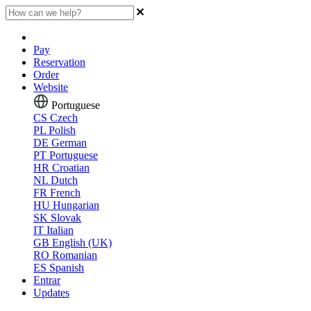
Pay
Reservation
Order
Website
Portuguese
CS
Czech
PL
Polish
DE
German
PT
Portuguese
HR
Croatian
NL
Dutch
FR
French
HU
Hungarian
SK
Slovak
IT
Italian
GB
English (UK)
RO
Romanian
ES
Spanish
Entrar
Updates