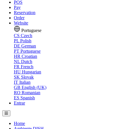
POS
Pay
Reservation
Order
Website
Portuguese
CS
Czech
PL
Polish
DE
German
PT
Portuguese
HR
Croatian
NL
Dutch
FR
French
HU
Hungarian
SK
Slovak
IT
Italian
GB
English (UK)
RO
Romanian
ES
Spanish
Entrar
Home
Ambiente DISH