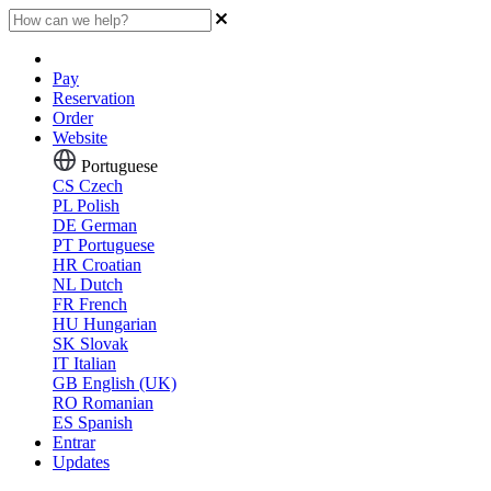
Pay
Reservation
Order
Website
Portuguese
CS
Czech
PL
Polish
DE
German
PT
Portuguese
HR
Croatian
NL
Dutch
FR
French
HU
Hungarian
SK
Slovak
IT
Italian
GB
English (UK)
RO
Romanian
ES
Spanish
Entrar
Updates