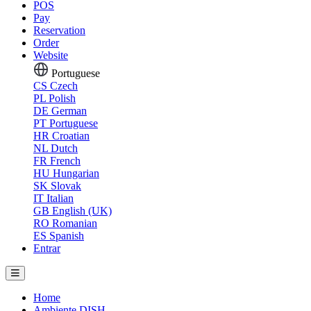
POS
Pay
Reservation
Order
Website
Portuguese
CS
Czech
PL
Polish
DE
German
PT
Portuguese
HR
Croatian
NL
Dutch
FR
French
HU
Hungarian
SK
Slovak
IT
Italian
GB
English (UK)
RO
Romanian
ES
Spanish
Entrar
Home
Ambiente DISH