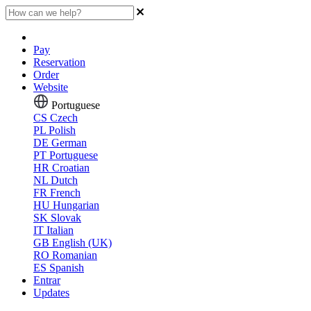
Pay
Reservation
Order
Website
Portuguese
CS
Czech
PL
Polish
DE
German
PT
Portuguese
HR
Croatian
NL
Dutch
FR
French
HU
Hungarian
SK
Slovak
IT
Italian
GB
English (UK)
RO
Romanian
ES
Spanish
Entrar
Updates