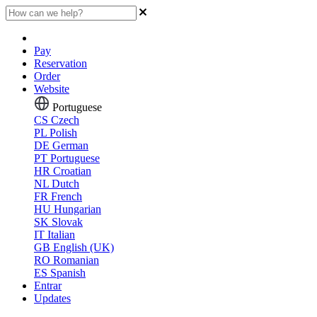
Pay
Reservation
Order
Website
Portuguese
CS
Czech
PL
Polish
DE
German
PT
Portuguese
HR
Croatian
NL
Dutch
FR
French
HU
Hungarian
SK
Slovak
IT
Italian
GB
English (UK)
RO
Romanian
ES
Spanish
Entrar
Updates