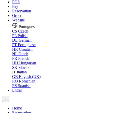
POS
Pay
Reservation
Order
Website
Portuguese
CS
Czech
PL
Polish
DE
German
PT
Portuguese
HR
Croatian
NL
Dutch
FR
French
HU
Hungarian
SK
Slovak
IT
Italian
GB
English (UK)
RO
Romanian
ES
Spanish
Entrar
Home
Reservation