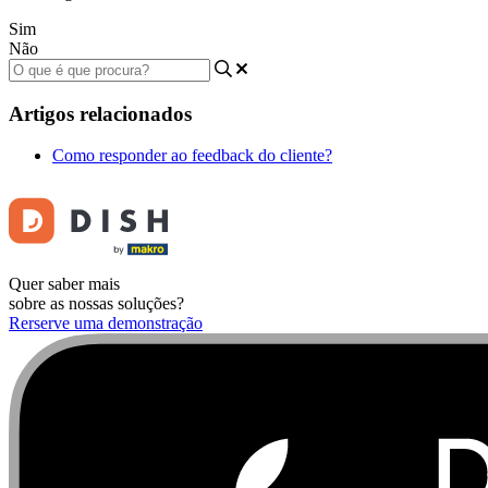
Sim
Não
Artigos relacionados
Como responder ao feedback do cliente?
Quer saber mais
sobre as nossas soluções?
Rerserve uma demonstração