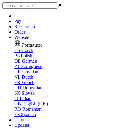
Pay
Reservation
Order
Website
Portuguese
CS
Czech
PL
Polish
DE
German
PT
Portuguese
HR
Croatian
NL
Dutch
FR
French
HU
Hungarian
SK
Slovak
IT
Italian
GB
English (UK)
RO
Romanian
ES
Spanish
Entrar
Updates