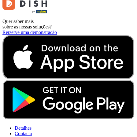
Quer saber mais
sobre as nossas soluções?
Rerserve uma demonstração
Detalhes
Contacto