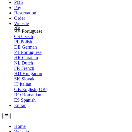
POS
Pay
Reservation
Order
Website
Portuguese
CS
Czech
PL
Polish
DE
German
PT
Portuguese
HR
Croatian
NL
Dutch
FR
French
HU
Hungarian
SK
Slovak
IT
Italian
GB
English (UK)
RO
Romanian
ES
Spanish
Entrar
Home
Website