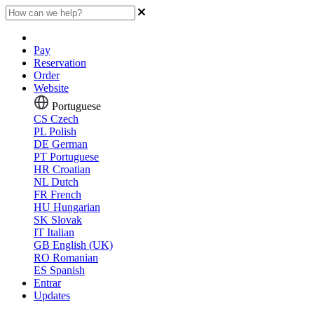
Pay
Reservation
Order
Website
Portuguese
CS
Czech
PL
Polish
DE
German
PT
Portuguese
HR
Croatian
NL
Dutch
FR
French
HU
Hungarian
SK
Slovak
IT
Italian
GB
English (UK)
RO
Romanian
ES
Spanish
Entrar
Updates