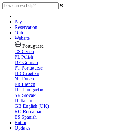
Pay
Reservation
Order
Website
Portuguese
CS
Czech
PL
Polish
DE
German
PT
Portuguese
HR
Croatian
NL
Dutch
FR
French
HU
Hungarian
SK
Slovak
IT
Italian
GB
English (UK)
RO
Romanian
ES
Spanish
Entrar
Updates