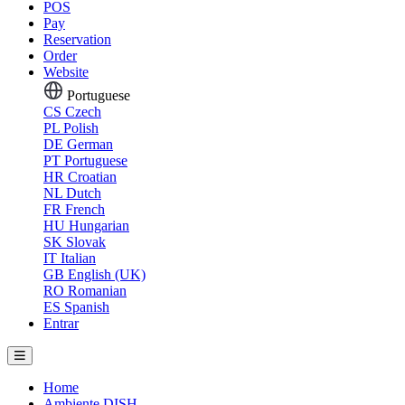
POS
Pay
Reservation
Order
Website
Portuguese
CS
Czech
PL
Polish
DE
German
PT
Portuguese
HR
Croatian
NL
Dutch
FR
French
HU
Hungarian
SK
Slovak
IT
Italian
GB
English (UK)
RO
Romanian
ES
Spanish
Entrar
Home
Ambiente DISH