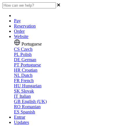
Pay
Reservation
Order
Website
Portuguese
CS
Czech
PL
Polish
DE
German
PT
Portuguese
HR
Croatian
NL
Dutch
FR
French
HU
Hungarian
SK
Slovak
IT
Italian
GB
English (UK)
RO
Romanian
ES
Spanish
Entrar
Updates