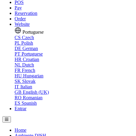
POS
Pay
Reservation
Order
Website
Portuguese
CS
Czech
PL
Polish
DE
German
PT
Portuguese
HR
Croatian
NL
Dutch
FR
French
HU
Hungarian
SK
Slovak
IT
Italian
GB
English (UK)
RO
Romanian
ES
Spanish
Entrar
Home
Ambiente DISH