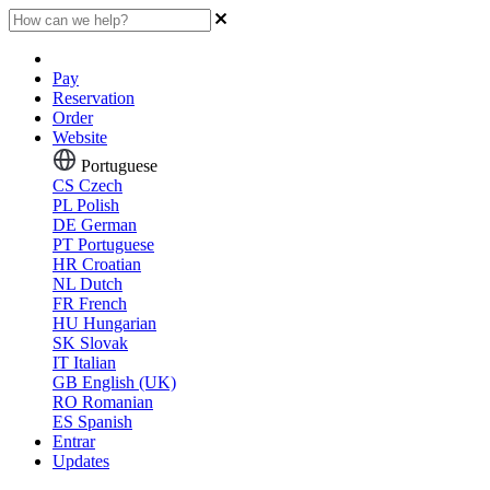
Pay
Reservation
Order
Website
Portuguese
CS
Czech
PL
Polish
DE
German
PT
Portuguese
HR
Croatian
NL
Dutch
FR
French
HU
Hungarian
SK
Slovak
IT
Italian
GB
English (UK)
RO
Romanian
ES
Spanish
Entrar
Updates