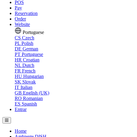
POS
Pay
Reservation
Order
Website
Portuguese
CS
Czech
PL
Polish
DE
German
PT
Portuguese
HR
Croatian
NL
Dutch
FR
French
HU
Hungarian
SK
Slovak
IT
Italian
GB
English (UK)
RO
Romanian
ES
Spanish
Entrar
Home
Ambiente DISH